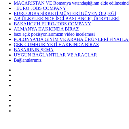
MACARİSTAN VE Romanya vatandaşlığının elde edilmesind
- EURO-JOBS COMPANY -
EURO-JOBS ŞİRKETİ MÜŞTERİ GÜVEN ÖLÇEĞİ
AB ÜLKELERİNDE İŞÇİ BAŞLANGIÇ ÜCRETLERİ
ВАКАНСИИ EURO-JOBS COMPANY
ALMANYA HAKKINDA BİRAZ
bazı açık pozisyonlarımızın video incelemesi
POLONYA'DA GİYİM VE ARABA ÜRÜNLERİ FİYATLA
ÇEK CUMHURİYETİ HAKKINDA BİRAZ
BAŞARININ ŞEMA
UYGUN BAĞLANTILAR VE ARAÇLAR
Bağlantılarımız