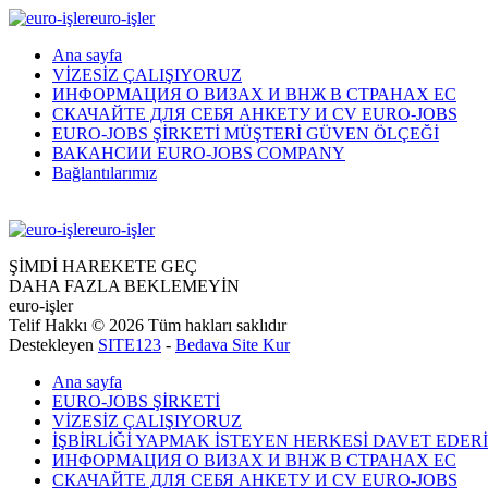
euro-işler
Ana sayfa
VİZESİZ ÇALIŞIYORUZ
ИНФОРМАЦИЯ О ВИЗАХ И ВНЖ В СТРАНАХ ЕС
СКАЧАЙТЕ ДЛЯ СЕБЯ АНКЕТУ И CV EURO-JOBS
EURO-JOBS ŞİRKETİ MÜŞTERİ GÜVEN ÖLÇEĞİ
ВАКАНСИИ EURO-JOBS COMPANY
Bağlantılarımız
euro-işler
ŞİMDİ HAREKETE GEÇ
DAHA FAZLA BEKLEMEYİN
euro-işler
Telif Hakkı © 2026 Tüm hakları saklıdır
Destekleyen
SITE123
-
Bedava Site Kur
Ana sayfa
EURO-JOBS ŞİRKETİ
VİZESİZ ÇALIŞIYORUZ
İŞBİRLİĞİ YAPMAK İSTEYEN HERKESİ DAVET EDER
ИНФОРМАЦИЯ О ВИЗАХ И ВНЖ В СТРАНАХ ЕС
СКАЧАЙТЕ ДЛЯ СЕБЯ АНКЕТУ И CV EURO-JOBS